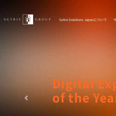
メ
イ
ン
Sutrix Solutions Japanについて
コ
ン
テ
ン
ツ
に
移
動
Previous
We Provid