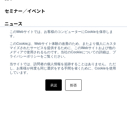
セミナー／イベント
ニュース
このWebサイトでは、お客様のコンピューターにCookieを保存しま
Sutrix Groupサイト
す。
このCookieは、Webサイト体験の改善のため、またより個人にカスタ
マイズされたサービスを提供するために、このWebサイトおよび他の
お問い合わせ
メディアで使用されるものです。当社のCookieについての詳細は、プ
ライバシーポリシーをご覧ください。
プライバシーポリシー
当サイトでは、訪問者の個人情報を追跡することはありません。 ただ
し、お客様が何度も同じ選択をする手間を省くために、Cookieを使用
しています。
Sutrix Solutions Japan 合同会社
承認
拒否
© Sutrix Group, LLC. All Rights Reserved.