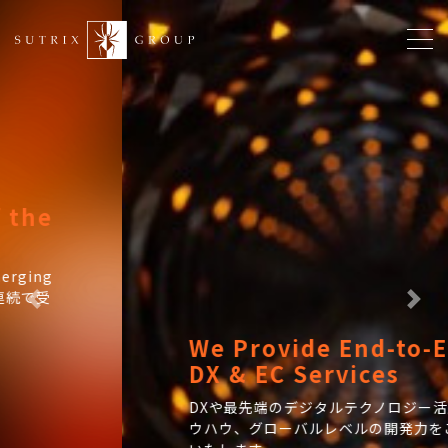
メ
イ
ン
コ
ン
テ
ン
ツ
に
移
動
Previous
Nex
We Provide End-to-End
DX & EC Services
DXや最先端のデジタルテクノロジー活用のノ
ウハウ、グローバルレベルの開発力をご提供