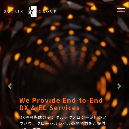
メ
イ
ン
コ
ン
テ
ン
ツ
に
移
動
Previous
Nex
We Provide End-to-End
DX & EC Services
DXや最先端のデジタルテクノロジー活用のノ
ウハウ、グローバルレベルの開発力をご提供