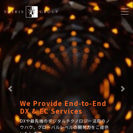
メ
イ
ン
コ
ン
テ
ン
ツ
に
移
動
Previous
Nex
We Provide End-to-End
DX & EC Services
DXや最先端のデジタルテクノロジー活用のノ
ウハウ、グローバルレベルの開発力をご提供